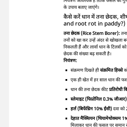
नियंत्रण आवश्यक है ताकि फसल की गुणवत
के उपाय बताए जाएंगे।
कैसे करें धान में तना छेदक
and root rot in paddy?)
तना छेदक (Rice Stem Borer):
तना
तनों को खा कर उन्हें अंदर से खोखला बना 
निकलती हैं और लार्वा धान के टिलर्स को ख
छेदक की संख्या बढ़ सकती है।
नियंत्रण:
संक्रमण दिखते ही
संक्रमित हिस्से
क
एक ही खेत में हर साल धान की फ
धान की तना छेदक कीट
प्रतिरोधी क
स्लेमाइट (फिप्रोनिल 0.3% जीआर
हर्ल (बिफेंथ्रिन 10% ईसी)
दवा को 
देहात मैक्सियन (थियामेथोक्सम 1%
मिलाकर धान की फसल पर समान रूप