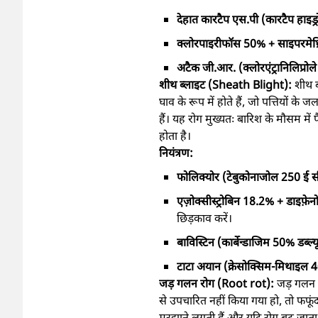
देहात कारटैप एस.पी (कारटैप हाइ
क्लोरपाइरीफॉस 50% + साइपरमेथ्रि
अटैक जी.आर. (क्लोरएंट्रानिलिप्र
शीथ ब्लाइट (Sheath Blight):
शीथ ब
घाव के रूप में होते हैं, जो पत्तियों क
हैं। यह रोग मुख्यतः बारिश के मौसम में
होता है।
नियंत्रण:
फोलिक्योर (टेबुकोनाजोल 250 ई 
एज़ोक्सीस्ट्रोबिन 18.2% + डाइफ
छिड़काव करें।
बाविस्टिन (कार्बेन्डाजिम 50% डब्ल्य
टाटा अयान (क्रेसोक्सिम-मिथाइल 4
जड़ गलन रोग (Root rot):
जड़ गलन 
से उपचारित नहीं किया गया हो, तो फफूंद 
मुरझाने लगती हैं और यदि रोग बढ़ जाता ह