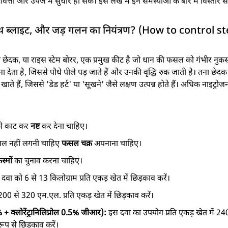
्ता और उपज में सुधार हो सके। इस लेख में इन समस्याओं के बारे में विस्तार 
, शीथ ब्लाइट, और जड़ गलन का नियंत्रण? (How to control
 छेदक, या राइस स्टेम बोरर, एक प्रमुख कीट है जो धान की फसल को गंभीर नुकसा
देता है, जिससे पौधे पीले पड़ जाते हैं और उनकी वृद्धि रुक जाती है। तना छेदक के 
ाते हैं, जिससे 'डेड हर्ट' या 'सूखने' जैसे लक्षण उत्पन्न होते हैं। अधिक नाइट्रो
ो काट कर
नष्ट
कर देना चाहिए।
सल नहीं लगनी चाहिए
फसल चक्र
अपनाना चाहिए।
िस्मों
का चुनाव करना चाहिए।
)
दवा को 6 से 13 किलोग्राम प्रति एकड़ खेत में छिड़काव करें।
200 से 320 एम.एल. प्रति एकड़ खेत में छिड़काव करें।
 + क्लोरेंट्रानिलिप्रोल 0.5% जीआर):
इस दवा का उपयोग प्रति एकड़ खेत में 2400 ग्
 से छिड़काव करें।