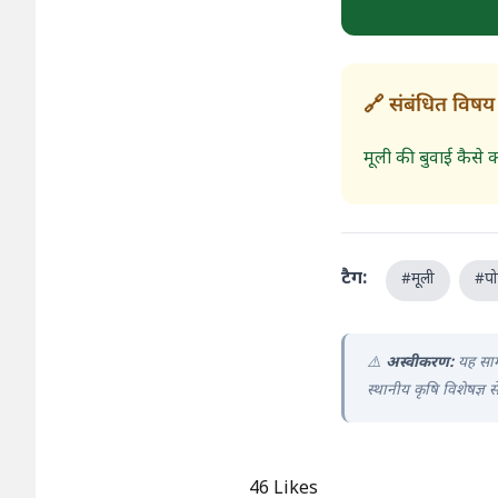
🔗 संबंधित विषय
मूली की बुवाई कैसे कर
टैग:
#मूली
#पोष
⚠️
अस्वीकरण:
यह साम
स्थानीय कृषि विशेषज्ञ से
46
Likes