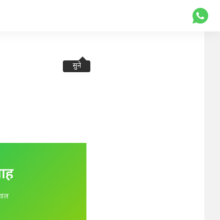
सुने
लाह
ंगाल