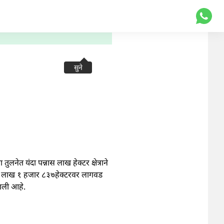
सुने
ुलनेत यंदा पन्नास लाख हेक्टर क्षेत्राने
ी २ लाख १ हजार ८३७हेक्टरवर लागवड
झाली आहे.