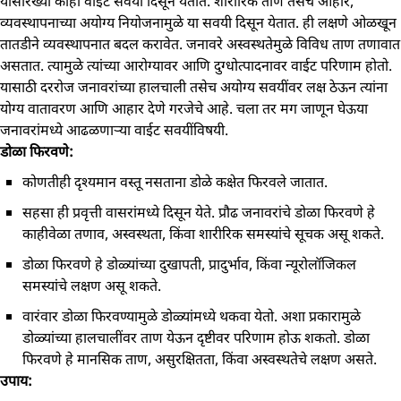
यासारख्या काही वाईट सवयी दिसून येतात. शारीरिक ताण तसेच आहार,
व्यवस्थापनाच्या अयोग्य नियोजनामुळे या सवयी दिसून येतात. ही लक्षणे ओळखून
तातडीने व्यवस्थापनात बदल करावेत. जनावरे अस्वस्थतेमुळे विविध ताण तणावात
असतात. त्यामुळे त्यांच्या आरोग्यावर आणि दुग्धोत्पादनावर वाईट परिणाम होतो.
यासाठी दररोज जनावरांच्या हालचाली तसेच अयोग्य सवयींवर लक्ष ठेऊन त्यांना
योग्य वातावरण आणि आहार देणे गरजेचे आहे. चला तर मग जाणून घेऊया
जनावरांमध्ये आढळणाऱ्या वाईट सवयींविषयी.
डोळा फिरवणे:
कोणतीही दृश्यमान वस्तू नसताना डोळे कक्षेत फिरवले जातात.
सहसा ही प्रवृत्ती वासरांमध्ये दिसून येते. प्रौढ जनावरांचे डोळा फिरवणे हे
काहीवेळा तणाव, अस्वस्थता, किंवा शारीरिक समस्यांचे सूचक असू शकते.
डोळा फिरवणे हे डोळ्यांच्या दुखापती, प्रादुर्भाव, किंवा न्यूरोलॉजिकल
समस्यांचे लक्षण असू शकते.
वारंवार डोळा फिरवण्यामुळे डोळ्यांमध्ये थकवा येतो. अशा प्रकारामुळे
डोळ्यांच्या हालचालींवर ताण येऊन दृष्टीवर परिणाम होऊ शकतो. डोळा
फिरवणे हे मानसिक ताण, असुरक्षितता, किंवा अस्वस्थतेचे लक्षण असते.
उपाय: