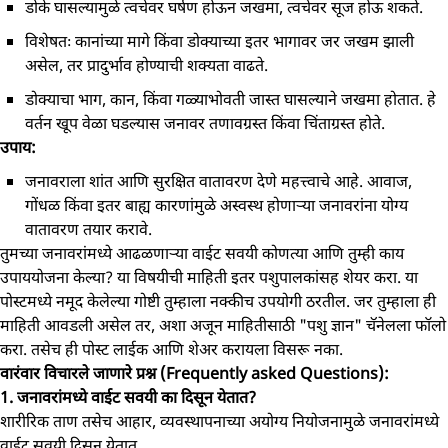
डोके घासल्यामुळे त्वचेवर घर्षण होऊन जखमा, त्वचेवर सूज होऊ शकते.
विशेषतः कानांच्या मागे किंवा डोक्याच्या इतर भागावर जर जखम झाली
असेल, तर प्रादुर्भाव होण्याची शक्यता वाढते.
डोक्याचा भाग, कान, किंवा गळ्याभोवती जास्त घासल्याने जखमा होतात. हे
वर्तन खूप वेळा घडल्यास जनावर तणावग्रस्त किंवा चिंताग्रस्त होते.
उपाय:
जनावराला शांत आणि सुरक्षित वातावरण देणे महत्त्वाचे आहे. आवाज,
गोंधळ किंवा इतर बाह्य कारणांमुळे अस्वस्थ होणाऱ्या जनावरांना योग्य
वातावरण तयार करावे.
तुमच्या जनावरांमध्ये आढळणाऱ्या वाईट सवयी कोणत्या आणि तुम्ही काय
उपाययोजना केल्या? या विषयीची माहिती इतर पशुपालकांसह शेयर करा. या
पोस्टमध्ये नमूद केलेल्या गोष्टी तुम्हाला नक्कीच उपयोगी ठरतील. जर तुम्हाला ही
माहिती आवडली असेल तर, अशा अजून माहितीसाठी "पशु ज्ञान" चॅनेलला फॉलो
करा. तसेच ही पोस्ट लाईक आणि शेअर करायला विसरू नका.
वारंवार विचारले जाणारे प्रश्न (Frequently asked Questions):
1. जनावरांमध्ये वाईट सवयी का दिसून येतात?
शारीरिक ताण तसेच आहार, व्यवस्थापनाच्या अयोग्य नियोजनामुळे जनावरांमध्ये
वाईट सवयी दिसून येतात.