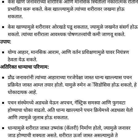
केस खाणे जनावराच्या शारीरिक आणि मानसिक स्थितीला नकारात्मक रीतीने
प्रभावित करू शकते. केस खाल्ल्यामुळे त्यांच्या शरीरावर जखमा होऊ
शकतात.
केस खाण्यामुळे शरीरावर ओरखडे पडू शकतात, ज्यामुळे जखमेत संसर्ग होऊ
शकतो. त्यांच्या शरीराला आवश्यक पोषणतत्त्वांची कमी जाणवू शकते.
उपाय:
योग्य आहार, मानसिक आराम, आणि वर्तन प्रशिक्षणामुळे यावर नियंत्रण
ठेवता येऊ शकते.
अतिरिक्त धान्याचा परिणाम:
प्रौढ जनावरांनी त्यांच्या आहाराच्या गरजेपेक्षा जास्त धान्य खाल्ल्यास पचन
प्रक्रियेत जास्त आम्ल तयार होतो. यामुळे रुमेन अॅसिडोसिस होऊ शकतो, हे
धोकादायक आहे.
पचन संस्थेमध्ये अडथळे येऊन अपचन, गॅस्ट्रिक समस्या आणि फुगवटा
होण्याचा धोका वाढतो. अति धान्य खाल्ल्याने पचन क्रियेमध्ये अडथळा येतो
आणि त्यामुळे जुलाब होऊ शकतात.
धान्यामुळे शरीरात जास्त उष्मांक (कॅलरी) निर्माण होतो, ज्यामुळे जनावर
जाड होण्याची शक्यता असते. शरीरात ऊर्जा जास्त असल्यामुळे ते