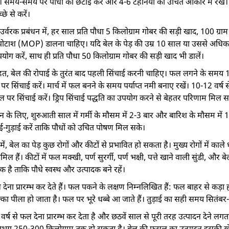
ै। समय-समय पर पौधों की छंटाई करें और 4-6 टहनियों को उचित आकार में रखें। 
े से करें।
्वरक प्रबंधन में, हर साल प्रति पौधा 5 किलोग्राम गोबर की सड़ी खाद, 100 ग्राम
ोटाश (MOP) डालना चाहिए। यदि बेल के पेड़ की उम्र 10 साल या उससे अधिक है,
करें, साथ ही प्रति पौधा 50 किलोग्राम गोबर की सड़ी खाद भी डालें।
 तहत, बेल की रोपाई के तुरंत बाद पहली सिंचाई करनी चाहिए। फल लगने के समय 1
ल पर सिंचाई करें। मार्च में फल बनने के समय पर्याप्त नमी बनाए रखें। 10-12 वर्ष स
अंतराल पर सिंचाई करें। ड्रिप सिंचाई पद्धति का उपयोग करने से बेहतर परिणाम मिल स
न के लिए, शुरुआती साल में गर्मी के मौसम में 2-3 बार और बारिश के मौसम मे
-गुड़ाई करें ताकि पौधों को उचित पोषण मिल सके।
ं, बेल का पेड़ कुछ रोगों और कीटों से प्रभावित हो सकता है। मुख्य रोगों में काले 
ैं। कीटों में फल मक्खी, पर्ण सुरर्गी, पर्ण भक्षी, पत्ते खाने वाली सुंडी, और
है ताकि पौधे स्वस्थ और उत्पादक बने रहें।
ल देना प्रारम्भ कर देते हैं। फल पकने के लक्षण निम्नलिखित हैं: फल बाहर से कड़
 पीला हो जाता है। फल पर भूरे धब्बे आ जाते हैं। तुड़ाई का सही समय सितंबर-
 वर्ष से फल देना प्रारम्भ कर देता है और छठवें साल से पूरी तरह उत्पादन देने 
 लगभग 250-300 किलोग्राम तक हो सकता है। बेल की फसल का उत्पादन इसकी खेत