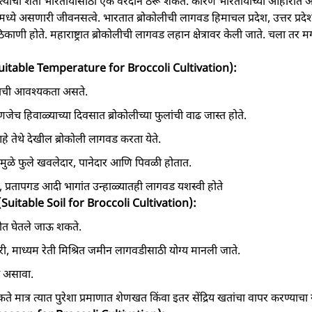
ी त्याची शेती भारतीयांसाठी एक वरदान ठरू शकते. कारण भारतीयांच्या आहारात
मध्ये असणारी जीवनसत्वे. भारतात ब्रोकोलीची लागवड हिमाचल प्रदेश, उत्तर प्रदे
 ठिकाणी होते. महाराष्ट्रात ब्रोकोलीची लागवड लहान क्षेत्रावर केली जाते. चला तर 
 (Suitable Temperature for Broccoli Cultivation):
नाची आवश्यकता असते.
ेच हिवाळ्याच्या दिवसात ब्रोकोलीच्या फुलांची वाढ जास्त होते.
े तेथे देखील ब्रोकोली लागवड करता येते.
नामुळे फुले खवलेदार, पानेदार आणि पिवळी होतात.
वर, प्रतापगड आदी भागांत उन्हाळ्यातही लागवड यशस्वी होते
 (Suitable Soil for Broccoli Cultivation):
नीत घेतले जाऊ शकते.
णारी, माध्यम रेती मिश्रित जमीन लागवडीसाठी योग्य मानली जाते.
े असावा.
 मात्र त्यात पुरेशा प्रमाणात शेणखत किंवा इतर सेंद्रिय खतांचा वापर करण्याचा