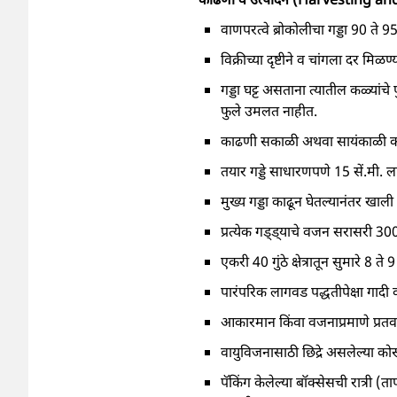
वाणपरत्वे ब्रोकोलीचा गड्डा 90 त
विक्रीच्या दृष्टीने व चांगला दर मिळ
गड्डा घट्ट असताना त्यातील कळ्यांच
फुले उमलत नाहीत.
काढणी सकाळी अथवा सायंकाळी क
तयार गड्डे साधारणपणे 15 सें.मी. लां
मुख्य गड्डा काढून घेतल्यानंतर खाली प
प्रत्येक गड्ड्याचे वजन सरासरी 30
एकरी 40 गुंठे क्षेत्रातून सुमारे 8 ते 
पारंपरिक लागवड पद्धतीपेक्षा गादी व
आकारमान किंवा वजनाप्रमाणे प्रतवार
वायुविजनासाठी छिद्रे असलेल्या कोरूग
पॅकिंग केलेल्या बॉक्‍सेसची रात्री