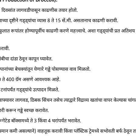
े 95 दिवसांत लागवडीपासून काढणीस तयार होतो.
ण्याच्या दृष्टीने गड्ड्यांचा व्यास 8 ते 15 सें.मी. असतानाच काढणी करावी.
े फुलात रूपांतर होण्यापूर्वीच काढणी करणे महत्त्वाचे. अशा गड्ड्यांची प्रत अति
रावी.
बीचा दांडा ठेवून कापून घ्यावेत.
ानांच्या बेचक्‍यांतून येणारे गड्डे पोसण्यास वाव मिळतो.
0 ते 400 ग्रॅम असणे आवश्‍यक आहे.
9 टनांपर्यंत गड्ड्यांचे उत्पादन मिळते.
ाफ्यावर लागवड, ठिबक सिंचन तसेच त्याद्वारे विद्राव्य खतांचा वापर केल्यास चांगल
ी करून गड्डे स्वच्छ करावेत.
ेटेड बॉक्‍समध्ये ते 3 किंवा 4 थरांपर्यंत भरावेत.
 (तापमान कमी असल्याने) वाहतूक करावी किंवा प्लॅस्टिक ट्रेमध्ये सभोवती बर्फ ठेव