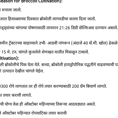
e season for Broccoli Cultivation):
म मनाला जातो.
ेशात हिवाळ्याच्या दिवसात ब्रोकोली लागवडीचा सल्ला दिला जातो.
 गड्ड्यांच्या चांगल्या पोषणासाठी तापमान 21-26 डिग्री सेल्शिअस दरम्यान असावे.
ीन ट्रॅक्‍टरच्या साहाय्याने उभी- आडवी नांगरून (अंदाजे 40 सें.मी. खोल) ढेक
 15 मे. टन. चांगले कुजलेले शेणखत मातीत मिसळून टाकावे.
ltivation):
्रोकोलीचे पिक घेता येते. सध्या, ब्रोकोली हायड्रोपोनिक पद्धतीने वाढवण्याची पद
उत्पादन देखील चांगले येईल.
300 रोपे लागतात तर ही रोपे तयार करण्यासाठी 200 ग्रॅम बियाणे लागते.
िका तयार करावी लागते.
ाची योग्य वेळ ही ऑक्टोबर महिन्याच्या तिसऱ्या आठवड्यात असते.
ट ते ऑक्टोबर महिन्यात रोपवाटिका तयार करावी