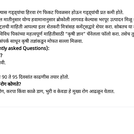
यास गड्ड्यांचा हिरवा रंग फिकट पिवळसर होऊन गड्ड्यांची प्रत कमी होते.
ील मातीनुसार योग्य हवामानानुसार ब्रोकोली लागवड केल्यास भरपूर उत्पादन मिळू शक
द्दलची माहिती आपल्या इतर शेतकरी मित्रांसह कमेंट्सद्वारे शेयर करा. सोबत
विध पिकांच्या महत्वपूर्ण माहितीसाठी “कृषी ज्ञान” चॅनेलला फॉलो करा. तसेच त
ंपर्क साधून कृषी तज्ञांकडून मोफत सल्ला मिळवा.
equently asked Questions):
ी?
वी.
सून 90 ते 95 दिवसांत काढणीस तयार होतो.
य रोग कोणते?
रोग, करपा किंवा काळे डाग, भुरी व केवडा हे मुख्य रोग आढळून येतात.