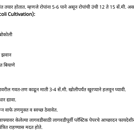
त तयार होतात. म्हणजे रोपांना 5-6 पाने असून रोपांची उंची 12 ते 15 सें.मी. अस
coli Cultivation):
्रोकोली
क झवान
ित बियाणे
ावरील गवत-तण काढून माती 3-4 सें.मी. खोलीपर्यंत खुरप्याने हलवून घ्यावी.
र द्यावा.
न वाफे तणमुक्त व स्वच्छ ठेवावेत.
ी वाफ्यावर केलेल्या लागवडीसाठी लागवडीपूर्वी प्लॅस्टिक पेपरचे आच्छादन फायदेशीर
ंत्रित राहण्यास मदत होते.