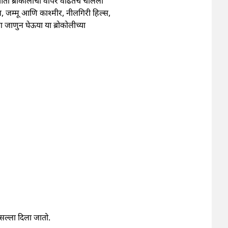
 आता ब्रोकोलीचा वापर वाढतच चालला
श, जम्मू आणि काश्‍मीर, नीलगिरी हिल्स,
मग जाणुन घेऊया या ब्रोकोलीच्या
 सल्ला दिला जातो.