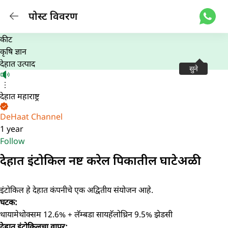
पोस्ट विवरण
कीट
कृषि ज्ञान
देहात उत्पाद
सुने
देहात महाराष्ट्र
DeHaat Channel
1 year
Follow
देहात इंटोकिल नष्ट करेल पिकातील घाटेअळी
इंटोकिल हे देहात कंपनीचे एक अद्वितीय संयोजन आहे.
घटक:
थायामेथोक्सम 12.6% + लॅम्बडा सायहॅलोथ्रिन 9.5% झेडसी
देहात इंटोकिलचा वापर: