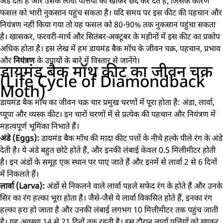
अंडे देता है और उसके लार्वा पत्तियों को खाकर छेद कर देते हैं, जिसके कारण
फसल को भारी नुकसान पहुंच सकता है। यदि समय पर इस कीट की पहचान और
नियंत्रण नहीं किया गया तो यह फसल को 80-90% तक नुकसान पहुंचा सकता
है। खासकर, फरवरी-मार्च और सितंबर-अक्टूबर के महीनों में इस कीट का प्रकोप
अधिक होता है। इस लेख में हम डायमंड बैक मॉथ के जीवन चक्र, पहचान, प्रभाव
और
नियंत्रण
के उपायों के बारे में विस्तार से जानेंगे।
डायमंड बैक मॉथ कीट का जीवन चक्र
(Life Cycle of Diamondback
Moth)
डायमंड बैक मॉथ का जीवन चक्र चार प्रमुख चरणों में पूरा होता है: अंडा, लार्वा,
प्यूपा और व्यस्क कीट। इन चारों चरणों में से प्रत्येक की पहचान और नियंत्रण में
महत्वपूर्ण भूमिका निभाते हैं।
अंडे (Eggs):
डायमंड बैक मॉथ की मादा कीट पत्तों के नीचे हल्के पीले रंग के अंडे
देती है। ये अंडे बहुत छोटे होते हैं, और इनकी लंबाई केवल 0.5 मिलीमीटर होती
है। इन अंडों के समूह एक स्थान पर पाए जाते हैं और इनमें से लार्वा 2 से 6 दिनों
में निकलते हैं।
लार्वा (Larva):
अंडों से निकलने वाले लार्वा पहले सफेद रंग के होते हैं और उनके
सिर का रंग हल्का भूरा होता है। जैसे-जैसे ये लार्वा विकसित होते हैं, इनका रंग
हल्का हरा हो जाता है और उनकी लंबाई लगभग 10 मिलीमीटर तक पहुंच जाती
है। यह अवस्था 14 से 21 दिनों तक रहती है। इस दौरान लार्वा पत्तियों को खाकर