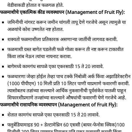
वेडीवाकडी होतात व फळगळ होते.
फळमाशीचे एकात्मिक कीड व्यवस्थापन (Management of Fruit Fly):
जमिनीची नांगरट करून जमीन चांगली तापू देणे गरजेचे असून त्यामुळे या
अळयांचे कोश उष्णतेत नष्ट होतात.
शक्यतो फळमाशीला प्रतिकारक असणाऱ्या जातींची लागवड करावी.
फळमाशी ग्रस्त बागेत पडलेली फळे गोळा करून ती नष्ट करून टाकावीत
किंवा लांब नेऊन त्यांचा नायनाट करावा.
बागेमध्ये कामगंध सापळे एका एकरसाठी 15 ते 20 लावावे.
फळधारणा जेव्हा होईल तेव्हा पाच टक्के निंबोळी अर्क किंवा अझाडिरेक्टरीन
(1000 पीपीएम) 10 मिली प्रति 10 लिटर पाणी याप्रमाणे फवारणी करावी.
त्यासोबतच तज्ञांच्या सल्ल्याने आर्थिक नुकसानीची पूर्वसंकेत पातळी पाहून
शिफारशीप्रमाणे तज्ज्ञांच्या सल्ल्याने औषधांची फवारणी घेणे गरजेचे आहे.
फळमाशीचे रासायनिक व्यवस्थापन (Management of Fruit Fly):
शेतात कामगंध सापळे एका एकरसाठी 15 ते 20 लावावे.
फ्लुबेंडियामाइड 90 + डेल्टामेथ्रिन 60 एससी (बायर-फेनोस क्विक)100
मिलीची 200 लिटर पाण्यात मिसळून प्रति एकर फवारणी करावी किंवा