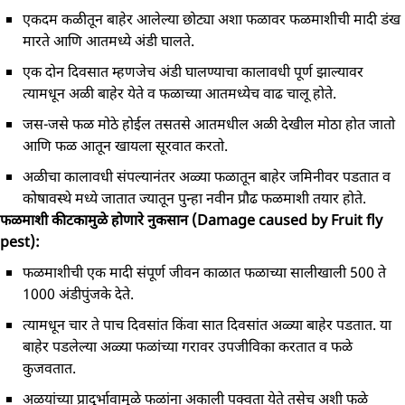
एकदम कळीतून बाहेर आलेल्या छोट्या अशा फळावर फळमाशीची मादी डंख
मारते आणि आतमध्ये अंडी घालते.
एक दोन दिवसात म्हणजेच अंडी घालण्याचा कालावधी पूर्ण झाल्यावर
त्यामधून अळी बाहेर येते व फळाच्या आतमध्येच वाढ चालू होते.
जस-जसे फळ मोठे होईल तसतसे आतमधील अळी देखील मोठा होत जातो
आणि फळ आतून खायला सूरवात करतो.
अळीचा कालावधी संपल्यानंतर अळ्या फळातून बाहेर जमिनीवर पडतात व
कोषावस्थे मध्ये जातात ज्यातून पुन्हा नवीन प्रौढ फळमाशी तयार होते.
फळमाशी कीटकामुळे होणारे नुकसान (Damage caused by Fruit fly
pest):
फळमाशीची एक मादी संपूर्ण जीवन काळात फळाच्या सालीखाली 500 ते
1000 अंडीपुंजके देते.
त्यामधून चार ते पाच दिवसांत किंवा सात दिवसांत अळ्या बाहेर पडतात. या
बाहेर पडलेल्या अळ्या फळांच्या गरावर उपजीविका करतात व फळे
कुजवतात.
अळयांच्या प्रादुर्भावामुळे फळांना अकाली पक्वता येते तसेच अशी फळे