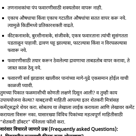
तणनाशकांचा पंप फवारणीसाठी शक्यतोवर वापरू नाही.
एकाच औषधाचा किंवा एकाच गटातील औषधांचा सतत वापर करू नये.
त्यामुळे किडींमध्ये प्रतिकारशक्ती वाढते.
कीटकनाशके, बुरशीनाशके, संजीवके, एकत्र फवारताना त्यांची सुसंगतता
पडताळून पाहावी. द्रावण घट्ट झाल्यास, फाटल्यास किंवा न विरघळल्यास
फवारू नये.
फवारणीसाठी तयार करून ठेवलेल्या द्रावणाचा ताबडतोब वापर करावा, ते
जास्त काळ ठेवू नये.
फवारणी सर्व झाडावर खालीवर पानांच्या मागे-पुढे एकसमान होईल याची
काळजी घ्यावी.
तुमच्या पिकात फळमाशीची कोणती लक्षणे दिसून आली? व तुम्ही काय
उपाययोजना केल्या? याबद्दलची माहिती आपल्या इतर शेतकरी मित्रांसह
कमेंट्सद्वारे शेयर करा. सोबतच या लेखाला लाईक करायला आणि लेखावर कमेंट
करायला विसरू नका. यासारख्या विविध पिकांच्या महत्वपूर्ण माहितीसाठी
“शेतकरी डॉक्टर” चॅनेलला फॉलो करा.
वारंवार विचारले जाणारे प्रश्न (Frequently asked Questions):