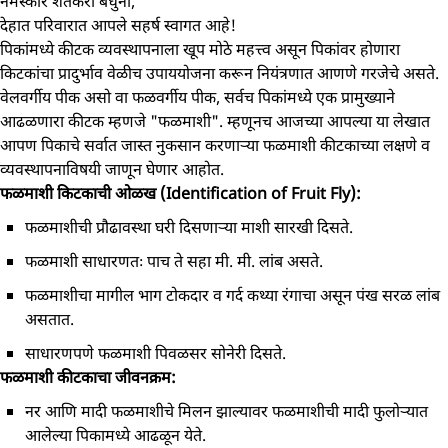
नमस्कार शेतकरी बंधुनो,
देहात परिवारात आपले सहर्ष स्वागत आहे!
पिकांमध्ये कीटक व्यवस्थापनाला खूप मोठे महत्त्व असून पिकांवर होणारा
किटकांचा प्रादुर्भाव वेळीच उपाययोजना करून नियंत्रणात आणणे गरजेचे असते.
वेलवर्गीय पीक असो वा फळवर्गीय पीक, सर्वच पिकांमध्ये एक प्रामुख्याने
आढळणारा कीटक म्हणजे "फळमाशी". म्हणूनच आजच्या आपल्या या लेखात
आपण पिकाचे सर्वात जास्त नुकसान करणाऱ्या फळमाशी कीटकाच्या लक्षणे व
व्यवस्थापनाविषयी जाणून घेणार आहोत.
फळमाशी किटकाची ओळख (Identification of Fruit Fly):
फळमाशीची प्रौढावस्था घरी दिसणाऱ्या माशी सारखी दिसते.
फळमाशी साधारणतः पाच ते सहा मी. मी. लांब असते.
फळमाशीचा मागील भाग टोकदार व गर्द कथ्या रंगाचा असून पंख सरळ लांब
असतात.
साधारणपणे फळमाशी पिवळसर सोनेरी दिसते.
फळमाशी कीटकाचा जीवनक्रम:
नर आणि मादी फळमाशीचे मिलन झाल्यावर फळमाशीची मादी फुलोऱ्यात
आलेल्या पिकामध्ये आढळून येते.