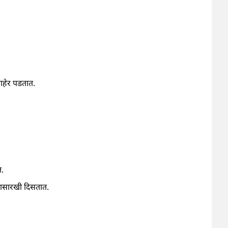
बाहेर पडतात.
त.
्यासारखी दिसतात.