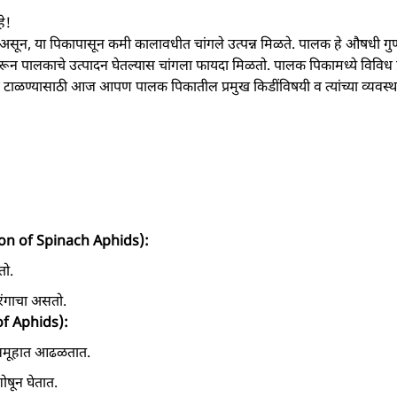
े!
सून, या पिकापासून कमी कालावधीत चांगले उत्पन्न मिळते. पालक हे औषधी गु
ून पालकाचे उत्पादन घेतल्यास चांगला फायदा मिळतो. पालक पिकामध्ये विविध प
ान टाळण्यासाठी आज आपण पालक पिकातील प्रमुख किडींविषयी व त्यांच्या व्यवस
ion of Spinach Aphids):
तो.
रंगाचा असतो.
of Aphids):
 समूहात आढळतात.
ोषून घेतात.