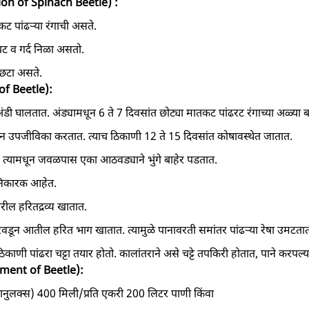
tion of Spinach Beetle) :
ुरकट पांढऱ्या रंगाची असते.
ंबट व गर्द निळा असतो.
 छटा असते.
 of Beetle):
 अंडी घालतात. अंड्यामधून 6 ते 7 दिवसांत छोट्या मातकट पांढरट रंगाच्या अळ्या 
ून उपजीविका करतात. त्याच ठिकाणी 12 ते 15 दिवसांत कोषावस्थेत जातात.
. त्यामधून जवळपास एका आठवड्याने भुंगे बाहेर पडतात.
ानिकारक आहेत.
गावरील हरितद्रव्य खातात.
रवडून आतील हरित भाग खातात. त्यामुळे पानावरती समांतर पांढऱ्या रेषा उमटता
काणी पांढरा चट्टा तयार होतो. कालांतराने असे चट्टे तपकिरी होतात, पाने करपल
gement of Beetle):
नुलक्स) 400 मिली/प्रति एकरी 200 लिटर पाणी किंवा