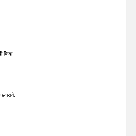
ी किंवा
फवारावे.