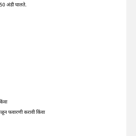
450 अंडी घालते.
िंवा
सळून फवारणी करावी किंवा