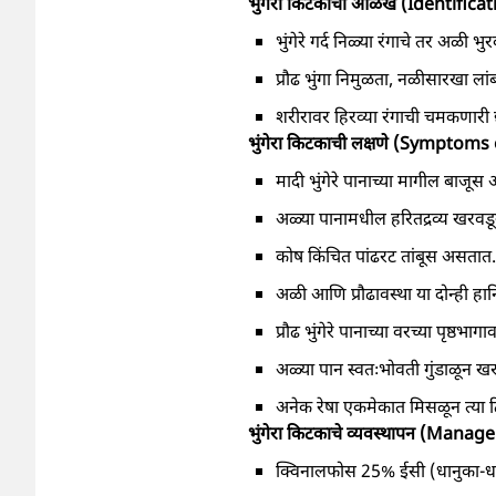
भुंगेरा किटकाची ओळख (Identifica
भुंगेरे गर्द निळ्या रंगाचे तर अळी भ
प्रौढ भुंगा निमुळता, नळीसारखा ला
शरीरावर हिरव्या रंगाची चमकणारी
भुंगेरा किटकाची लक्षणे (Symptoms
मादी भुंगेरे पानाच्या मागील बाजूस
अळ्या पानामधील हरितद्रव्य खरवड
कोष किंचित पांढरट तांबूस असतात
अळी आणि प्रौढावस्था या दोन्ही ह
प्रौढ भुंगेरे पानाच्या वरच्या पृष्ठभा
अळ्या पान स्वतःभोवती गुंडाळून ख
अनेक रेषा एकमेकात मिसळून त्या ठि
भुंगेरा किटकाचे व्यवस्थापन (Mana
क्विनालफोस 25% ईसी (धानुका-धा