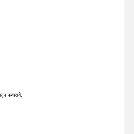
ातून फवारावे.