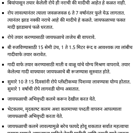
बियांपासून तयार केलेली रोपे ही नराची की मादीची आहेत हे कळत नाही.
रोप लावल्‍यानंतर त्‍याला जवळजवळ 6 ते 7 वर्षानंतर फुले येऊ लागतात.
त्‍यानंतर झाड नक्की नराचे आ‍हे की मादीचे हे कळते. जायफळाच्या फक्त
मादी झाडासचं फळे धरतात.
रोपे तयार करण्‍यासाठी जायफळाचे ताजेच बी वापरावे.
बी रुजविण्‍यासाठी 15 सेमी उंच, 1 ते 1.5 मिटर रूंद व आवश्‍यक त्‍या लांबीच
गादीवाफे तयार करावेत.
गादी वाफे तयार करण्‍यासाठी माती व वाळू यांचे योग्‍य मिश्रण वापरावे. तयार
केलेल्‍या गादी वाफ्यावर जायफळाचे बी रूजण्‍यास सुरुवात होते.
सुमारे 10 ते 15 दिवसांनी रोपे प्‍लॅस्टीकच्‍या पिशव्‍या लावण्‍यास योग्‍य होतात.
सुमारे 1 वर्षाची रोपे लागवडी योग्‍य असतात.
जायफळाची अभिवृध्‍दी कलमे करून देखील करत येते.
भेटकलम, मृदकाष्‍ट कलम अशा कलमाच्‍या पध्‍दती वापरुन आपल्‍याला
जायफळाची अभिवृध्‍दी करता येते.
जायफळाची कलमे लावल्‍यामुळे बरेच फायदे होवू शकतात सर्वात महत्‍वाचा