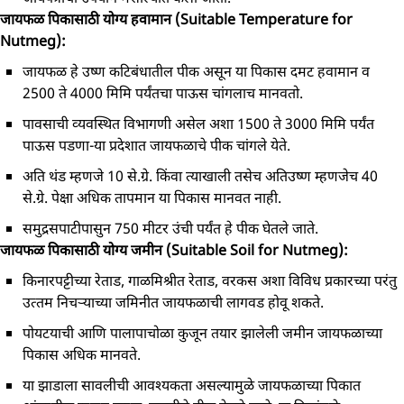
जायफळ पिकासाठी योग्य हवामान (Suitable Temperature for
Nutmeg):
जायफळ हे उष्‍ण कटिबंधातील पीक असून या पिकास दमट हवामान व
2500 ते 4000 मिमि पर्यंतचा पाऊस चांगलाच मानवतो.
पावसाची व्‍यवस्थित विभागणी असेल अशा 1500 ते 3000 मिमि पर्यंत
पाऊस पडणा-या प्रदेशात जायफळाचे पीक चांगले येते.
अति थंड म्‍हणजे 10 से.ग्रे. किंवा त्‍याखाली तसेच अतिउष्‍ण म्‍हणजेच 40
से.ग्रे. पेक्षा अधिक तापमान या पिकास मानवत नाही.
समुद्रसपाटीपासुन 750 मीटर उंची पर्यंत हे पीक घेतले जाते.
जायफळ पिकासाठी योग्य जमीन (Suitable Soil for Nutmeg):
किनारपट्टीच्या रेताड, गाळमिश्रीत रेताड, वरकस अशा विविध प्रकारच्‍या परंतु
उत्‍तम निचऱ्याच्या जमिनीत जायफळाची लागवड होवू शकते.
पोयटयाची आणि पालापाचोळा कुजून तयार झालेली जमीन जायफळाच्या
पिकास अधिक मानवते.
या झाडाला सावलीची आवश्‍यकता असल्‍यामुळे जायफळाच्या पिकात