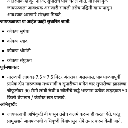
आंतरपीक म्‍हणून नारळ, सुपारीचे पीक घेतले जाते. या पिकांमुळे
जायफळाला आवश्यक असणारी सावली तसेच पश्चिमी वाऱ्यापासून
आवश्‍यक असणारे संरक्षण मिळते.
जायफळाच्या या आहेत काही सुधारित जाती:
कोकण सुगंधा
कोकण स्वाद
कोकण श्रीमंती
कोकण संयुक्ता
पूर्वमशागत:
नारळाची लागवड 7.5 × 7.5 मिटर अंतरावर असल्‍यास, पावसाळयापुर्वी
प्रत्‍येक दोन नारळाच्‍या मध्‍यभागी व सुपारीच्‍या बागेत चार सुपारीच्‍या झाडांच्‍या
चौफूलीवर 90 सेमी लांबी रूंदी व खोलीचे खड्डे भरताना प्रत्‍येक खड्ड्यात 50
किलो शेणखत / कंपोस्‍ट खत घालावे.
अभिवृध्‍दी:
जायफळाची अभिवृध्‍दी बी पासुन तसेच कलमे करून ही करता येते. परंतु
प्रामुख्‍याने जायफळाची अभिवृध्‍दी बियांपासुन रोपे तयार करुन केली जाते.