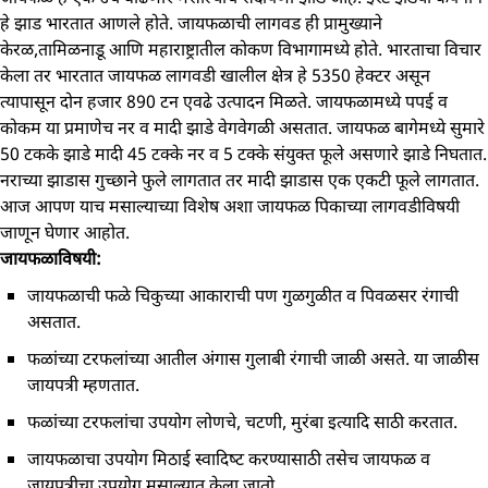
हे झाड भारतात आणले होते. जायफळाची लागवड ही प्रामुख्याने
केरळ,तामिळनाडू आणि महाराष्ट्रातील कोकण विभागामध्ये होते. भारताचा विचार
केला तर भारतात जायफळ लागवडी खालील क्षेत्र हे 5350 हेक्टर असून
त्यापासून दोन हजार 890 टन एवढे उत्पादन मिळते. जायफळामध्‍ये पपई व
कोकम या प्रमाणेच नर व मादी झाडे वेगवेगळी असतात. जायफळ बागेमध्‍ये सुमारे
50 टकके झाडे मादी 45 टक्‍के नर व 5 टक्‍के संयुक्‍त फूले असणारे झाडे निघतात.
नराच्‍या झाडास गुच्‍छाने फुले लागतात तर मादी झाडास एक एकटी फूले लागतात.
आज आपण याच मसाल्याच्या विशेष अशा जायफळ पिकाच्या लागवडीविषयी
जाणून घेणार आहोत.
जायफळाविषयी:
जायफळाची फळे चिकुच्‍या आकाराची पण गुळगुळीत व पिवळसर रंगाची
असतात.
फळांच्‍या टरफलांच्‍या आतील अंगास गुलाबी रंगाची जाळी असते. या जाळीस
जायपत्री म्‍हणतात.
फळांच्‍या टरफलांचा उपयोग लोणचे, चटणी, मुरंबा इत्‍यादि साठी करतात.
जायफळाचा उपयोग मिठाई स्‍वादिष्‍ट करण्‍यासाठी तसेच जायफळ व
जायपत्रीचा उपयोग मसाल्‍यात केला जातो.