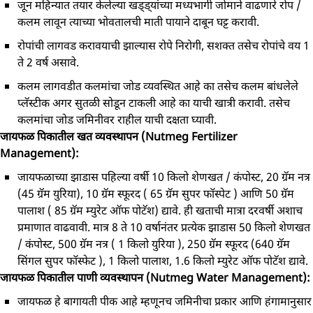
जून महिन्‍यात तयार केलेल्‍या खड्ड्यांच्या मध्‍यभागी जोमाने वाढणारे रोप /
कलम लावून त्‍याच्‍या भोवतालची माती पायाने दाबून घट्ट करावी.
रोपांची लागवड करावयाची झाल्‍यास रोपे निरोगी, सशक्‍त तसेच रोपांचे वय 1
ते 2 वर्ष असावे.
कलम लागवडीत कलमांचा जोड व्‍यवस्थित आहे का तसेच कलम बांधलेले
प्‍लॅस्‍टीक अगर सुतळी सोडून टाकली आहे का याची खात्री करावी. तसेच
कलमांचा जोड जमिनीवर राहील याची दक्षता घ्‍यावी.
जायफळ पिकातील खत व्यवस्थापन (Nutmeg Fertilizer
Management):
जायफळाच्‍या झाडास पहिल्‍या वर्षी 10 किलो शेणखत / कंपोस्‍ट, 20 ग्रॅम नत्र
(45 ग्रॅम युरिया), 10 ग्रॅम स्‍फूरद ( 65 ग्रॅम सुपर फॉस्‍पेट ) आणि 50 ग्रॅम
पालाश ( 85 ग्रॅम म्‍युरेट ऑफ पोटॅश) द्यावे. ही खताची मात्रा दरवर्षी अशाच
प्रमाणात वाढवावी. मात्र 8 ते 10 वर्षानंतर प्रत्‍येक झाडास 50 किलो शेणखत
/ कंपोस्‍ट, 500 ग्रॅम नत्र ( 1 किलो युरिया ), 250 ग्रॅम स्‍फूरद (640 ग्रॅम
सिंगल सुपर फॉस्‍फेट ), 1 किलो पालाश, 1.6 किलो म्‍युरेट ऑफ पोटॅश द्यावे.
जायफळ पिकातील पाणी व्यवस्थापन (Nutmeg Water Management):
जायफळ हे बागायती पीक आहे म्‍हणूनच जमिनीचा प्रकार आणि हंगामानुसार