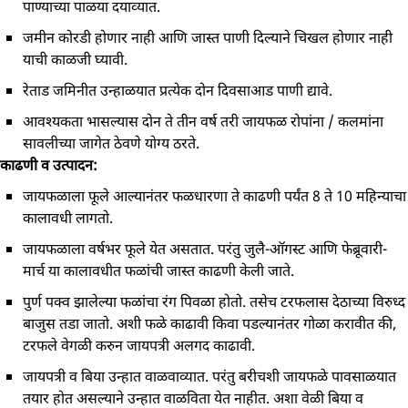
पाण्‍याच्‍या पाळया दयाव्‍यात.
जमीन कोरडी होणार नाही आणि जास्त पाणी दिल्‍याने चिखल होणार नाही
याची काळजी घ्‍यावी.
रेताड जमिनीत उन्‍हाळयात प्रत्‍येक दोन दिवसाआड पाणी द्यावे.
आवश्‍यकता भासल्‍यास दोन ते तीन वर्ष तरी जायफळ रोपांना / कलमांना
सावलीच्या जागेत ठेवणे योग्य ठरते.
काढणी व उत्‍पादन:
जायफळाला फूले आल्‍यानंतर फळधारणा ते काढणी पर्यंत 8 ते 10 महिन्‍याचा
कालावधी लागतो.
जायफळाला वर्षभर फूले येत असतात. परंतु जुलै-ऑगस्‍ट आणि फेब्रूवारी-
मार्च या कालावधीत फळांची जास्‍त काढणी केली जाते.
पुर्ण पक्‍व झालेल्‍या फळांचा रंग पिवळा होतो. तसेच टरफलास देठाच्‍या विरुध्‍द
बाजुस तडा जातो. अशी फळे काढावी किवा पडल्‍यानंतर गोळा करावीत की,
टरफले वेगळी करुन जायपत्री अलगद काढावी.
जायपत्री व बिया उन्‍हात वाळवाव्यात. परंतु बरीचशी जायफळे पावसाळयात
तयार होत असल्‍याने उन्‍हात वाळविता येत नाहीत. अशा वेळी बिया व