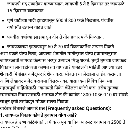
जायपत्री मंद उष्‍णतेवर वाळवाव्‍यात. जायपत्री 6 ते 8 दिवसात तर जायफळे
15 दिवसात वाळवतात.
पुर्ण वाढीच्‍या मादी झाडापासून 500 ते 800 फळे मिळतात. पंचवीस
वर्षापर्यंत उत्‍पन्‍न वाढत जाते.
पंचवीस वर्षाच्‍या झाडापासून दोन ते तीन हजार फळे मिळतात.
जायफळाच्या झाडापासून 60 ते 70 वर्ष किफायतशिर उत्‍पन्‍न मिळते.
अशा प्रकारे योग्य रित्या, आपल्या शेतातील मातीनुसार योग्य हवामानानुसार
जायफळाची लागवड केल्यास भरपूर उत्पादन मिळू शकते. तुम्ही तुमच्या जायफळ
पिकाच्या लागवडीकरता कोणते तंत्र वापरता? याबद्दलची माहिती आपल्या इतर
शेतकरी मित्रांसह कमेंट्सद्वारे शेयर करा. सोबतच या लेखाला लाईक करायला
आणि लेखावर कमेंट करायला विसरू नका. यासारख्या विविध पिकांच्या
महत्वपूर्ण माहितीसाठी “बागायती पिके” चॅनेलला फॉलो करा. तसेच तुमच्या
समस्यांच्या निवारणासाठी आमच्या टोल फ्री क्रमांक 1800-1036-110 वर संपर्क
साधून कृषी तज्ञांकडून मोफत सल्ला मिळवा.
वारंवार विचारले जाणारे प्रश्न (Frequently asked Questions):
1. जायफळ पिकास कोणते हवामान योग्य आहे?
जायफळ हे उष्‍ण कटिबंधातील पीक असून या पिकास दमट हवामान व 2500 ते