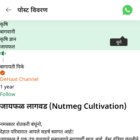
पोस्ट विवरण
कृषि
बागवानी
कृषि ज्ञान
सुने
जायफल
बागायती पिके
DeHaat Channel
1 year
Follow
जायफळ लागवड (Nutmeg Cultivation)
नमस्कार शेतकरी बंधूंनो,
देहात परिवारात आपले सहर्ष स्वागत आहे!
जायफळ हे एक उंच वाढणारे मसाल्याचे सदापर्णी झाड आहे. ईस्ट इंडिया कंपनीने