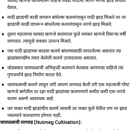
फायदा म्‍हणजे आपल्‍याला पाहिजे तेवढी मादीची आणि नराची झाडे लावता
येतात.
मादी झाडाची काडी वापरुन बांधेल्‍या कलमांपासुन मादी झाड मिळते तर नर
झाडाची काडी वापरून बांधलेल्‍या कलमांपासुन नराचे झाड मिळते.
दुसरा महत्‍वाचा फायदा म्‍हणजे कलमाला फुले लवकर म्‍हणजे तिसऱ्या वर्षी
लागतात. त्‍यामुळे लवकर उत्‍पन्‍न मिळते.
ज्‍या मादी झाडाच्‍या काडया कलमे बांधण्‍यासाठी वापरलेल्‍या असतात त्‍या
झाडांसारखीच तयार केलेली कलमे उत्‍पादनाला असतात.
थोडक्‍यात जायफळाची अभिवृध्‍दी कलमाने केल्‍यास आपणास पाहिजे त्‍या
गुणधर्माचे झाड निर्माण करता येते.
जायफळाची कलमे लावून जरी आपण लागवड केली तरी एक महत्‍वाची गोष्‍ट
म्‍हणजे बागेतील दर दहा मादी झाडांच्‍या कलमामागे कमीत कमी एक नराचे
कलम असणे आवश्‍यक आहे.
जर फक्‍त मादी झाडांचीच कलमे लावली तर फक्‍त फूले येतील पण नर झाड
नसल्‍याने फलधारणा होणार नाही.
जायफळाची लागवड (Nutmeg Cultivation):