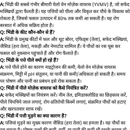
A:
भिंडी की सबसे गंभीर बीमारी येलो वेन मोज़ेक वायरस (YVMV) है, जो सफेद
मक्खियों द्वारा फैलती है। यह पत्तियों को पीला और विकृत कर पौधे के विकास को
रोकता है, जिससे फसल उत्पादन में 80% तक कमी आ सकती है। यह रोग
बरसात में अधिक सक्रिय होता है।
Q: भिंडी के कीट कौन-कौन से हैं?
A:
भिंडी के प्रमुख कीटों में फल और शूट बोरर, एफिड्स (तेला), सफेद मक्खियां,
जैसिड (हरा तेला), मकड़ी और नेमाटोड शामिल हैं। ये पौधों का रस चूस कर
फसल को नुकसान पहुंचाते हैं और रोग फैलाते हैं।
Q: भिंडी के पत्ते पीले क्यों हो रहे हैं?
A:
पत्ते पीले होने का कारण नाइट्रोजन की कमी, येलो वेन मोज़ेक वायरस
संक्रमण, मिट्टी में pH संतुलन, या पानी की कमी/अधिकता हो सकती है। समय
पर पोषण और पानी का प्रबंधन इसे रोक सकता है।
Q: भिंडी में पीले मोज़ेक वायरस को कैसे नियंत्रित करें?
A:
सफेद मक्खियों का नियंत्रण करें। नीम तेल, इमिडाक्लोप्रिड का छिड़काव करें,
पीले चिपचिपे जाल लगाएं, रोग-प्रतिरोधी किस्में लगाएं, संक्रमित पौधों को हटाएं
और खरपतवार साफ रखें।
Q: भिंडी में पत्ती मुड़ने का क्या कारण है?
A:
पत्तियां मुड़ने का मुख्य कारण जैसिड (हरा तेला) का हमला है। यह पौधों का
रस चूसता है। पोषक तत्वों की कमी, गर्मी, या पानी की कमी भी इसके कारण हो