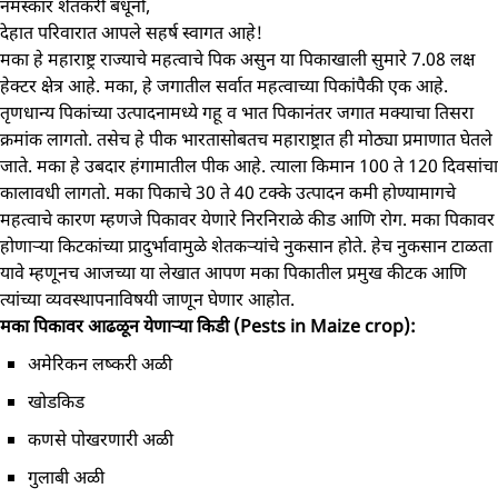
नमस्कार शेतकरी बंधूंनो,
देहात परिवारात आपले सहर्ष स्वागत आहे!
मका हे महाराष्ट्र राज्याचे महत्वाचे पिक असुन या पिकाखाली सुमारे 7.08 लक्ष
हेक्टर क्षेत्र आहे. मका, हे जगातील सर्वात महत्वाच्या पिकांपैकी एक आहे.
तृणधान्य पिकांच्या उत्पादनामध्ये गहू व भात पिकानंतर जगात मक्याचा तिसरा
क्रमांक लागतो. तसेच हे पीक भारतासोबतच महाराष्ट्रात ही मोठ्या प्रमाणात घेतले
जाते. मका हे उबदार हंगामातील पीक आहे. त्याला किमान 100 ते 120 दिवसांचा
कालावधी लागतो. मका पिकाचे 30 ते 40 टक्के उत्पादन कमी होण्यामागचे
महत्वाचे कारण म्हणजे पिकावर येणारे निरनिराळे कीड आणि रोग. मका पिकावर
होणाऱ्या किटकांच्या प्रादुर्भावामुळे शेतकऱ्यांचे नुकसान होते. हेच नुकसान टाळता
यावे म्हणूनच आजच्या या लेखात आपण मका पिकातील प्रमुख कीटक आणि
त्यांच्या व्यवस्थापनाविषयी जाणून घेणार आहोत.
मका पिकावर आढळून येणाऱ्या किडी (Pests in Maize crop):
अमेरिकन लष्करी अळी
खोडकिड
कणसे पोखरणारी अळी
गुलाबी अळी