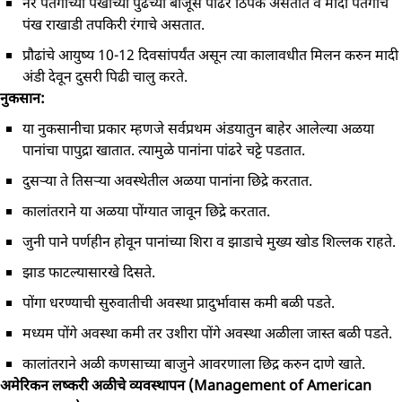
नर पतंगाच्या पंखाच्या पुढच्या बाजूस पांढरे ठिपके असतात व मादी पतंगाचे
पंख राखाडी तपकिरी रंगाचे असतात.
प्रौढांचे आयुष्य 10-12 दिवसांपर्यंत असून त्या कालावधीत मिलन करुन मादी
अंडी देवून दुसरी पिढी चालु करते.
नुकसान:
या नुकसानीचा प्रकार म्हणजे सर्वप्रथम अंडयातुन बाहेर आलेल्या अळया
पानांचा पापुद्रा खातात. त्यामुळे पानांना पांढरे चट्टे पडतात.
दुसऱ्या ते तिसऱ्या अवस्थेतील अळया पानांना छिद्रे करतात.
कालांतराने या अळया पोंग्यात जावून छिद्रे करतात.
जुनी पाने पर्णहीन होवून पानांच्या शिरा व झाडाचे मुख्य खोड शिल्लक राहते.
झाड फाटल्यासारखे दिसते.
पोंगा धरण्याची सुरुवातीची अवस्था प्रादुर्भावास कमी बळी पडते.
मध्यम पोंगे अवस्था कमी तर उशीरा पोंगे अवस्था अळीला जास्त बळी पडते.
कालांतराने अळी कणसाच्या बाजुने आवरणाला छिद्र करुन दाणे खाते.
अमेरिकन लष्करी अळीचे व्यवस्थापन (Management of American