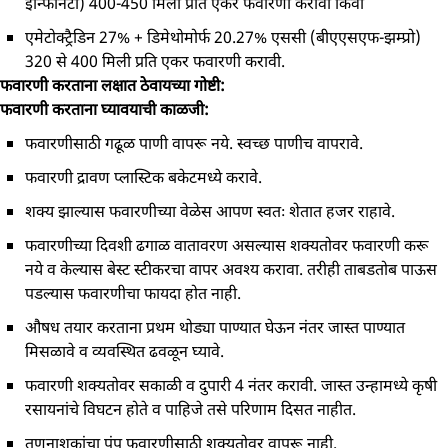
इन्फिनिटो) 400-450 मिली प्रति एकर फवारणी करावी किंवा
एमेटोक्ट्रैडिन 27% + डिमेथोमोर्फ 20.27% एससी (बीएएसएफ-झम्प्रो)
320 से 400 मिली प्रति एकर फवारणी करावी.
फवारणी करताना लक्षात ठेवायच्या गोष्टी:
फवारणी करताना घ्यावयाची काळजी:
फवारणीसाठी गढूळ पाणी वापरू नये. स्वच्छ पाणीच वापरावे.
फवारणी द्रावण प्लास्टिक बकेटमध्ये करावे.
शक्य झाल्यास फवारणीच्या वेळेस आपण स्वतः शेतात हजर राहावे.
फवारणीच्या दिवशी ढगाळ वातावरण असल्यास शक्यतोवर फवारणी करू
नये व केल्यास बेस्ट स्टीकरचा वापर अवश्य करावा. तरीही ताबडतोब पाऊस
पडल्यास फवारणीचा फायदा होत नाही.
औषध तयार करताना प्रथम थोड्या पाण्यात घेऊन नंतर जास्त पाण्यात
मिसळावे व व्यवस्थित ढवळून घ्यावे.
फवारणी शक्यतोवर सकाळी व दुपारी 4 नंतर करावी. जास्त उन्हामध्ये कृषी
रसायनांचे विघटन होते व पाहिजे तसे परिणाम दिसत नाहीत.
तणनाशकांचा पंप फवारणीसाठी शक्यतोवर वापरू नाही.