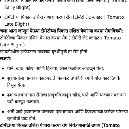
टोमॅटोच्या पिकात लवकर येणारा करपा रोग (टोमॅटो अर्ली ब्लाइट | Tomato
Early Blight)
टोमॅटोच्या पिकात उशिरा येणारा करपा रोग (टोमॅटो लेट ब्लाइट | Tomato
Late Blight)
चला आता जाणून घेऊया टोमॅटोच्या पिकात उशिरा येणाऱ्या करपा रोगाविषयी:
टोमॅटोच्या पिकात उशिरा येणारा करपा रोग ( टोमॅटो लेट ब्लाइट | Tomato
Late Blight) -
फायटोप्थोरा इन्फेस्टन्स नावाच्या बुरशीमुळे हा रोग होतो.
लक्षणे:
पाने, खोड, फांद्या आणि हिरव्या, लाल फळांवर आढळून येतो.
सुरवातीला पानावर काळपट ते फिक्कट तपकिरी रंगाचे गोलाकार ठिपके
दिसून येतात.
ढगाळ हवामानात रोगाचा प्रादुर्भाव वाढून खोड, पाने आणि फळांवर पसरून
पाने करपून गळतात.
अती आर्द्र हवामानात पानाच्या पृष्ठभागावर आणि ठिपक्‍याच्या कडेवर पांढऱ्या
बुरशीची वाढ होते.
टोमॅटोच्या पिकात उशिरा येणारा करपा रोग नियंत्रणासाठी उपाय (Tomato