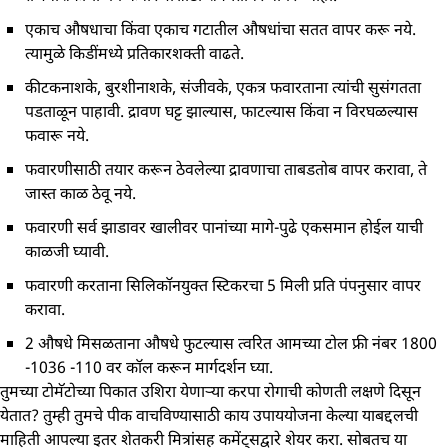
एकाच औषधाचा किंवा एकाच गटातील औषधांचा सतत वापर करू नये.
त्यामुळे किडींमध्ये प्रतिकारशक्ती वाढते.
कीटकनाशके, बुरशीनाशके, संजीवके, एकत्र फवारताना त्यांची सुसंगतता
पडताळून पाहावी. द्रावण घट्ट झाल्यास, फाटल्यास किंवा न विरघळल्यास
फवारू नये.
फवारणीसाठी तयार करून ठेवलेल्या द्रावणाचा ताबडतोब वापर करावा, ते
जास्त काळ ठेवू नये.
फवारणी सर्व झाडावर खालीवर पानांच्या मागे-पुढे एकसमान होईल याची
काळजी घ्यावी.
फवारणी करताना सिलिकॉनयुक्त स्टिकरचा 5 मिली प्रति पंपनुसार वापर
करावा.
2 औषधे मिसळताना औषधे फुटल्यास त्वरित आमच्या टोल फ्री नंबर 1800
-1036 -110 वर कॉल करून मार्गदर्शन घ्या.
तुमच्या टोमॅटोच्या पिकात उशिरा येणाऱ्या करपा रोगाची कोणती लक्षणे दिसून
येतात? तुम्ही तुमचे पीक वाचविण्यासाठी काय उपाययोजना केल्या याबद्दलची
माहिती आपल्या इतर शेतकरी मित्रांसह कमेंट्सद्वारे शेयर करा. सोबतच या