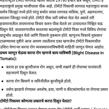
महाराष्‍ट्रात टोमॅटो लागवडी खाली अंदाजे 29190 हेक्‍टर क्षेत्र असून, टोमॅटो हे
महाराष्ट्राचे प्रमुख भाजीपाला पीक आहे. टोमॅटो पिकाची लागवड महाराष्ट्रात सध्या
सर्वच जिल्ह्यां मध्ये होते परंतु सर्वात जास्त लागवड नाशिक, पुणे, अहमदनगर,
सातारा जिल्ह्या मध्ये होते. टोमॅटो पीक जरी वर्षभर घेता येत असले तरी
हवामानातील तापमानाचा विचार करुन पीक घेतले तर उत्पादनात निश्चित वाढ
दिसुन येते. वातावरणातील सततच्या बदलांमुळे टोमॅटो पिका मध्ये विविध रोगांचा
प्रादुर्भाव आढळून येतो आणि पिकाचे नुकसान होते. म्हणूनच पिकाचे नुकसान
टाळण्याच्या दृष्टीने आज आपण त्यातीलच एका म्हणजेच टोमॅटो पिकामधील
उशिरा येणाऱ्या करपा रोग व्यवस्थापनाविषयीची माहिती जाणून घेणार आहोत.
प्रथम जाणून घेऊया करपा रोग म्हणजे काय याविषयी (Blight Disease in
Tomato):
करपा हा एक बुरशीजन्य रोग असून, याची लक्षणे ही रोपाच्या पानांवरती
सहजपणे दिसून येतात.
करपा रोग बियाणे व जमिनीतील बुरशीमुळे होतो.
तसेच झाडाचे रोगग्रस्त अवशेष, हवा, पाणी व कीटकांमार्फत या रोगाचा प्रसार
होतो.
टोमॅटो पिकावर कोणत्या प्रकारचे करपा दिसून येतात?