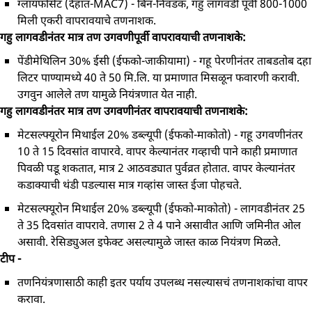
ग्लायफोसेट (देहात-MAC7) - बिन-निवडक, गहु लागवडी पूर्वी 800-1000
मिली एकरी वापरावयाचे तणनाशक.
गहु लागवडीनंतर मात्र तण उगवणीपूर्वी वापरावयाची तणनाशके:
पेंडीमेथिलिन 30% ईसी (ईफको-जाकीयामा) - गहू पेरणीनंतर ताबडतोब दहा
लिटर पाण्यामध्ये 40 ते 50 मि.लि. या प्रमाणात मिसळून फवारणी करावी.
उगवुन आलेले तण यामुळे नियंत्रणात येत नाही.
गहु लागवडीनंतर मात्र तण उगवणीनंतर वापरावयाची तणनाशके:
मेटसल्फ्यूरोन मिथाईल 20% डब्ल्यूपी (ईफको-माकोतो) - गहू उगवणीनंतर
10 ते 15 दिवसांत वापारवे. वापर केल्यानंतर गव्हाची पाने काही प्रमाणात
पिवळी पडू शकतात, मात्र 2 आठवड्यात पुर्वव्रत होतात. वापर केल्यानंतर
कडाक्याची थंडी पडल्यास मात्र गव्हांस जास्त ईजा पोहचते.
मेटसल्फ्यूरोन मिथाईल 20% डब्ल्यूपी (ईफको-माकोतो) - लागवडीनंतर 25
ते 35 दिवसांत वापरावे. तणास 2 ते 4 पाने असावीत आणि जमिनीत ओल
असावी. रेसिड्युअल इफेक्ट असल्यामुळे जास्त काळ नियंत्रण मिळते.
टीप -
तणनियंत्रणासाठी काही इतर पर्याय उपलब्ध नसल्यासचं तणनाशकांचा वापर
करावा.