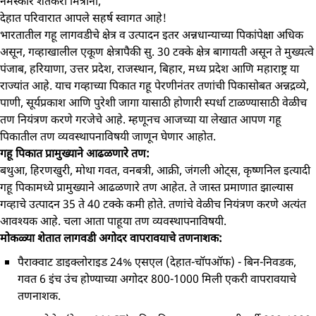
नमस्कार शेतकरी मित्रांनो,
देहात परिवारात आपले सहर्ष स्वागत आहे!
भारतातील गहू लागवडीचे क्षेत्र व उत्पादन इतर अन्नधान्याच्या पिकांपेक्षा अधिक
असून, गव्हाखालील एकूण क्षेत्रापैकी सु. 30 टक्के क्षेत्र बागायती असून ते मुख्यत्वे
पंजाब, हरियाणा, उत्तर प्रदेश, राजस्थान, बिहार, मध्य प्रदेश आणि महाराष्ट्र या
राज्यांत आहे. याच गव्हाच्या पिकात गहू पेरणीनंतर तणांची पिकासोबत अन्नद्रव्ये,
पाणी, सूर्यप्रकाश आणि पुरेशी जागा यासाठी होणारी स्पर्धा टाळण्यासाठी वेळीच
तण नियंत्रण करणे गरजेचे आहे. म्हणूनच आजच्या या लेखात आपण गहू
पिकातील तण व्यवस्थापनाविषयी जाणून घेणार आहोत.
गहू पिकात प्रामुख्याने आढळणारे तण:
बथुआ, हिरणखुरी, मोथा गवत, वनबत्री, आक्री, जंगली ओट्स, कृष्णनिल इत्यादी
गहू पिकामध्ये प्रामुख्याने आढळणारे तण आहेत. ते जास्त प्रमाणात झाल्यास
गव्हाचे उत्पादन 35 ते 40 टक्के कमी होते. तणांचे वेळीच नियंत्रण करणे अत्यंत
आवश्यक आहे. चला आता पाहूया तण व्यवस्थापनाविषयी.
मोकळ्या शेतात लागवडी अगोदर वापरावयाचे तणनाशक:
पैराक्वाट डाइक्लोराइड 24% एसएल (देहात-चॉपऑफ) - बिन-निवडक,
गवत 6 इंच उंच होण्याच्या अगोदर 800-1000 मिली एकरी वापरावयाचे
तणनाशक.