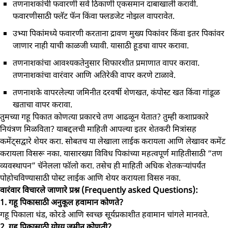
तणनाशकांची फवारणी सर्व ठिकाणी एकसमान दाबाखाली करावी.
फवारणीसाठी फ्लॅट फॅन किंवा फ्लडजेट नोझल वापरावेत.
उभ्या पिकांमध्ये फवारणी करताना द्रावण मुख्य पिकांवर किंवा इतर पिकांवर
जाणार नाही याची काळजी घ्यावी. यासाठी हूडचा वापर करावा.
तणनाशकांचा आवश्यकतेनुसार शिफारशीत प्रमाणात वापर करावा.
तणनाशकांचा वारंवार आणि अतिरेकी वापर करणे टाळावे.
तणनाशके वापरलेल्या जमिनीत दरवर्षी शेणखत, कंपोस्ट खत किंवा गांडूळ
खताचा वापर करावा.
तुमच्या गहू पिकात कोणत्या प्रकारचे तण आढळून येतात? तुम्ही कशाप्रकारे
नियंत्रण मिळविता? याबद्दलची माहिती आपल्या इतर शेतकरी मित्रांसह
कमेंट्सद्वारे शेयर करा. सोबतच या लेखाला लाईक करायला आणि लेखावर कमेंट
करायला विसरू नका. यासारख्या विविध पिकांच्या महत्वपूर्ण माहितीसाठी “तण
व्यवस्थापन” चॅनेलला फॉलो करा. तसेच ही माहिती अधिक शेतकऱ्यांपर्यंत
पोहोचविण्यासाठी पोस्ट लाईक आणि शेयर करायला विसरु नका.
वारंवार विचारले जाणारे प्रश्न (Frequently asked Questions):
1. गहू पिकासाठी अनुकूल हवामान कोणते?
गहू पिकाला थंड, कोरडे आणि स्वच्छ सूर्यप्रकाशीत हवामान चांगले मानवते.
2. गहू पिकासाठी योग्य जमीन कोणती?