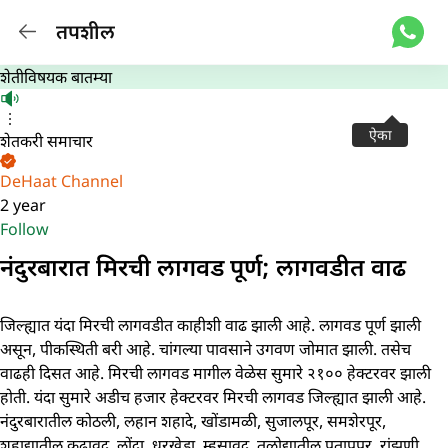
तपशील
शेतीविषयक बातम्या
ऐका
शेतकरी समाचार
DeHaat Channel
2 year
Follow
नंदुरबारात मिरची लागवड पूर्ण; लागवडीत वाढ
जिल्ह्यात यंदा मिरची लागवडीत काहीशी वाढ झाली आहे. लागवड पूर्ण झाली
असून, पीकस्थिती बरी आहे. चांगल्या पावसाने उगवण जोमात झाली. तसेच
वाढही दिसत आहे. मिरची लागवड मागील वेळेस सुमारे २१०० हेक्टरवर झाली
होती. यंदा सुमारे अडीच हजार हेक्टरवर मिरची लागवड जिल्ह्यात झाली आहे.
नंदुरबारातील कोठली, लहान शहादे, खोंडामळी, सुजालपूर, समशेरपूर,
शहाद्यातील कुढावद, लोंद्रा, धुरखेडा, म्हसावद, तळोद्यातील प्रतापपूर, रांझणी,