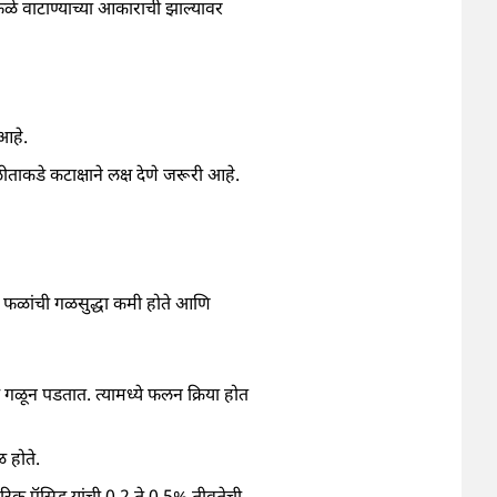
ा फळे वाटाण्याच्या आकाराची झाल्यावर
आहे.
कडे कटाक्षाने लक्ष देणे जरूरी आहे.
 फळांची गळसुद्धा कमी होते आणि
े गळून पडतात. त्यामध्ये फलन क्रिया होत
 होते.
रिक ऍसिड यांची 0.2 ते 0.5% तीव्रतेची