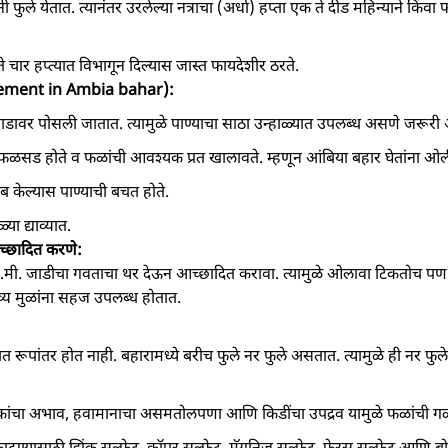
फुले येतात. त्यानंतर उरलेल्या नत्राचा (अर्धा) हप्ता एक ते दीड महिन्याने किंव
ते चार हप्त्यात विभागून दिल्यास जास्त फायदेशीर ठरते.
ement in Ambia bahar):
ाडावर पोसली जातात. त्यामुळे पाण्याचा साठा उन्हाळ्यात उपलब्ध असणे जरूरी 
ड होते व फळांची आवश्यक प्रत खालावते. म्हणून आंबिया बहार घेतांना ओलीता
केल्यास पाण्याची बचत होते.
्या द्याव्यात.
आच्छादित करणे:
े.मी. जाडीचा गवताचा थर देऊन आच्छादित करावा. त्यामुळे ओलावा टिकतोच पण
व्य मुळांना सहज उपलब्ध होतात.
त रूपांतर होत नाही. बहारामध्ये बरीच फुले नर फुले असतात. त्यामुळे ही नर फुल
संजीवकांचा अभाव, हवामानाचा असमतोलपणा आणि किडींचा उपद्रव यामुळे फळांची गळ
ून काढण्यासाठी झिंक सल्फेट, कॉपर सल्फेट, मॅगनिज सल्फेट, फेरस सल्फेट आणि बो