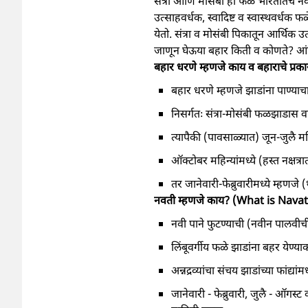
संत्री आणि मोसंबी ही फळे भारतातच नव्ह
उत्साहवर्धक, स्वादिष्ट व स्वास्थवर्धक 
येतो. संत्रा व मोसंबी पिकातून आर्थिक
जाणून घेऊया बहार किती व कोणते? आंबि
बहार धरणे म्हणजे काय व बहाराचे
बहार धरणे म्हणजे झाडांना पाण्याचा 
निसर्गतः संत्रा-मोसंबी फळझाडास वर
त्यापैकी (पावसाळ्यात) जून-जुलै महि
ऑक्टोबर महिन्यांमध्ये (हस्त नक्षत्र
तर जानेवारी-फेब्रुवारीमध्ये म्हणजे
नवती म्हणजे काय? (What is Navat
नवी पाने फुटण्याची (नवीन पालवीच
लिंबूवर्गीय फळे झाडांना बहर येण्या
अन्नद्रव्यांचा संचय झाडांच्या फां
जानेवारी - फेब्रुवारी, जुलै - ऑग