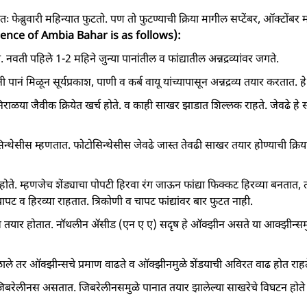
फेब्रुवारी महिन्यात फुटतो. पण तो फुटण्याची क्रिया मागील सप्टेंबर, ऑक्टोंबर
equence of Ambia Bahar is as follows):
ते. नवती पहिले 1-2 महिने जुन्या पानांतील व फांद्यातील अन्नद्रव्यांवर जगते.
पानं मिळून सूर्यप्रकाश, पाणी व कर्ब वायू यांच्यापासून अन्नद्रव्य तयार करतात. हे 
ाळया जैवीक क्रियेत खर्च होते. व काही साखर झाडात शिल्लक राहते. जेवढे हे स
सिन्थेसीस म्हणतात. फोटोसिन्थेसीस जेवढे जास्त तेवढी साखर तयार होण्याची क्रि
. म्हणजेच शेंड्याचा पोपटी हिरवा रंग जाऊन फांद्या फिक्कट हिरव्या बनतात, त्या
चापट व हिरव्या राहतात. त्रिकोणी व चापट फांद्यांवर बार फुटत नाही.
तयार होतात. नॉथलीन अ‍ॅसीड (एन ए ए) सदृष हे ऑक्झीन असते या आक्झीन्समुळे 
ले तर ऑक्झीन्सचे प्रमाण वाढते व ऑक्झीनमुळे शेंडयाची अविरत वाढ होत राहते. त
िबरेलीनस असतात. जिबरेलीनसमुळे पानात तयार झालेल्या साखरेचे विघटन होते