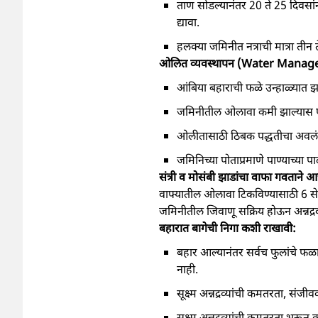
ताण सोडल्यानंतर 20 ते 25 दिवसांनी 
द्यावा.
हलक्या जमिनीत नत्राची मात्रा तीन 
ओलित व्यवस्थापन (Water Manag
आंबिया बहाराची फळे उन्हाळ्यात झ
जमिनीतील ओलावा कमी झाल्यास फळस
ओलीतासाठी ठिबक पद्धतीचा अवलंब 
जमिनिच्या पोताप्रमाणे पाण्याच्या पाळ
संत्री व मोसंबी झाडांचा वाफा गवताने 
वाफ्यातील ओलावा टिकविण्यासाठी 6 स
जमिनीतील जिवाणू सक्रिय होऊन अन्नद्र
बहारात बागेची निगा कशी राखावी:
बहार आल्यानंतर सर्वच फुलांचे फळा
नाही.
सूक्ष्म अन्नद्रव्यांची कमतरता, 
सूक्ष्म अन्नद्रव्यांची कमतरता भर