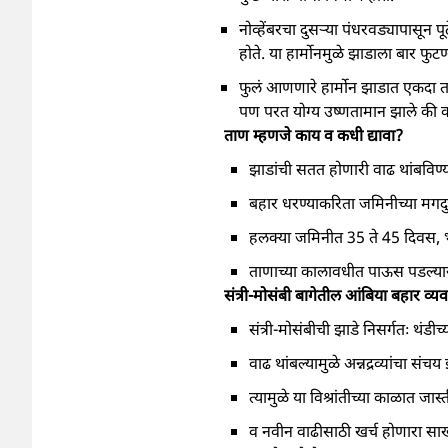
नोव्हेंबरचा दुसऱ्या पंधरवड्यापासून 
होते. या हार्मोनमुळे झाडाला बार फ
फुलं आणणारे हार्मोन झाडात एकदा तय
पण परत योग्य उष्णतामान झाले की क
ताण म्हणजे काय व कधी द्यावा?
झाडांची सतत होणारी वाढ थांबविण्या
बहार धरण्याकरिता जमिनीच्या मगदुर
हलक्या जमिनीत 35 ते 45 दिवस, भ
ताणाच्या कालावधीत पाऊस पडल्यास
संत्री-मोसंबी बागेतील आंबिया ब
संत्री-मोसंबीची झाडे निसर्गतः थंडी
वाढ थांबल्यामुळे अन्नद्रव्यांचा संचय झ
त्यामुळे या विश्रांतीच्या काळात जास्
व नवीन वाढीसाठी खर्च होणारा साखर