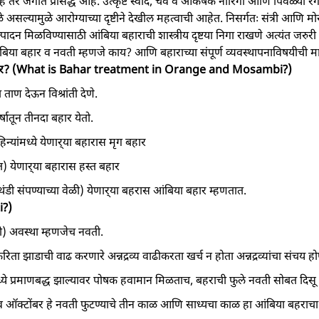
े तर जगात प्रसिद्ध आहे. उत्कृष्ट स्वाद, चव व आकर्षक नारिंगी आणि पिवळ्या रं
फळे असल्यामुळे आरोग्याच्या दृष्टीने देखील महत्वाची आहेत. निसर्गतः संत्री आणि
 उत्पादन मिळविण्यासाठी आंबिया बहाराची शास्त्रीय दृष्टया निगा राखणे अत्यंत 
या बहार व नवती म्हणजे काय? आणि बहाराच्या संपूर्ण व्यवस्थापनाविषयीची मा
 प्रकार? (What is Bahar treatment in Orange and Mosambi?)
ताण देऊन विश्रांती देणे.
्षातून तीनदा बहार येतो.
न्यांमध्ये येणार्‍या बहारास मृग बहार
ात) येणार्‍या बहारास हस्त बहार
 (थंडी संपण्याच्या वेळी) येणार्‍या बहरास आंबिया बहार म्हणतात.
i?)
ी) अवस्था म्हणजेच नवती.
करिता झाडाची वाढ करणारे अन्नद्रव्य वाढीकरता खर्च न होता अन्नद्रव्यांचा संचय ह
द्यांमध्ये प्रमाणबद्ध झाल्यावर पोषक हवामान मिळताच, बहराची फुले नवती सोबत दिस
स्ट व ऑक्टोंबर हे नवती फुटण्याचे तीन काळ आणि साध्यचा काळ हा आंबिया बहराच