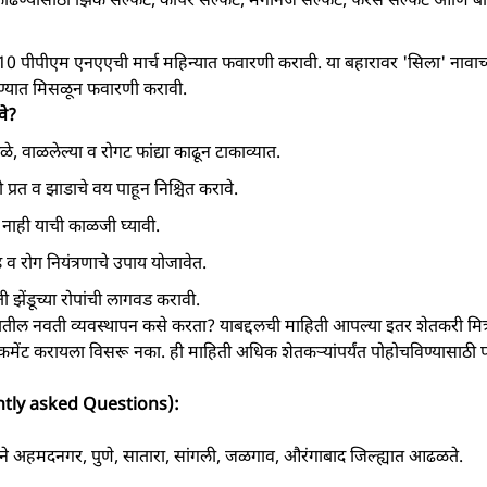
 पीपीएम एनएएची मार्च महिन्यात फवारणी करावी. या बहारावर 'सिला' नावाच्या 
ण्यात मिसळून फवारणी करावी.
वे?
फळे, वाळलेल्या व रोगट फांद्या काढून टाकाव्यात.
प्रत व झाडाचे वय पाहून निश्चित करावे.
नाही याची काळजी घ्यावी.
 रोग नियंत्रणाचे उपाय योजावेत.
ती झेंडूच्या रोपांची लागवड करावी.
बहारातील नवती व्यवस्थापन कसे करता? याबद्दलची माहिती आपल्या इतर शेतकरी मित्र
ंट करायला विसरू नका. ही माहिती अधिक शेतकऱ्यांपर्यंत पोहोचविण्यासाठी
equently asked Questions):
ुख्याने अहमदनगर, पुणे, सातारा, सांगली, जळगाव, औरंगाबाद जिल्ह्यात आढळते.