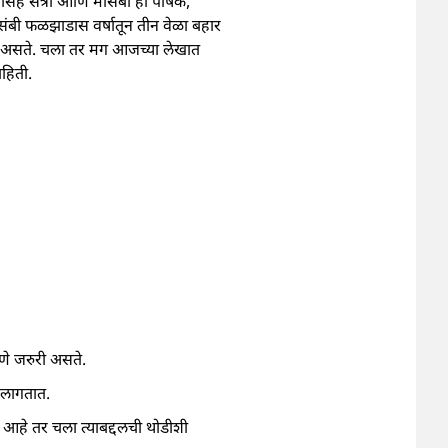
गांसह संत्री आणि मोसंबी ही पोषक,
 मोसंबी फळझाडास वर्षातून तीन वेळा बहार
जरुरी असते. चला तर मग आजच्या लेखात
हिती.
ोणे जरुरी असते.
ू लागतात.
ा आहे तर चला त्याबद्दलची थोडीशी