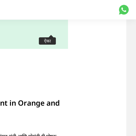
ऐका
ment in Orange and