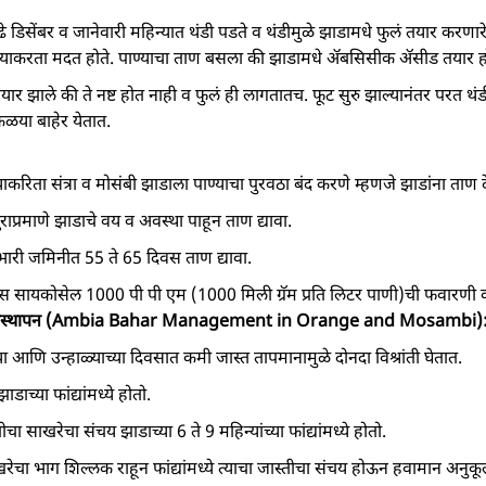
पूढे डिसेंबर व जानेवारी महिन्यात थंडी पडते व थंडीमुळे झाडामधे फुलं तयार करणा
ुटण्याकरता मदत होते. पाण्याचा ताण बसला की झाडामधे ॲबसिसीक अ‍ॅसीड तयार ह
ार झाले की ते नष्ट होत नाही व फुलं ही लागतातच. फूट सुरु झाल्यानंतर परत थं
ळया बाहेर येतात.
करिता संत्रा व मोसंबी झाडाला पाण्याचा पुरवठा बंद करणे म्हणजे झाडांना ताण द
ाप्रमाणे झाडाचे वय व अवस्था पाहून ताण द्यावा.
ारी जमिनीत 55 ते 65 दिवस ताण द्यावा.
 सायकोसेल 1000 पी पी एम (1000 मिली ग्रॅम प्रति लिटर पाणी)ची फवारणी 
हार व्यवस्थापन (Ambia Bahar Management in Orange and Mosambi)
च्या आणि उन्हाळ्याच्या दिवसात कमी जास्त तापमानामुळे दोनदा विश्रांती घेतात.
ाडाच्या फांद्यांमध्ये होतो.
तीचा साखरेचा संचय झाडाच्या 6 ते 9 महिन्यांच्या फांद्यांमध्ये होतो.
ेचा भाग शिल्लक राहून फांद्यांमध्ये त्याचा जास्तीचा संचय होऊन हवामान अनुकू