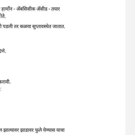
रे हार्मोन - ॲबसिसीक अ‍ॅसीड - तयार
ोते.
डी पडली तर कळया सुप्तावस्थेत जातात.
ेणे.
करावी.
:
ल झाल्यावर झाडावर फुले येण्यास याचा