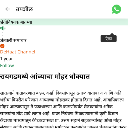
तपशील
शेतीविषयक बातम्या
ऐका
शेतकरी समाचार
DeHaat Channel
1 year
Follow
रायगडमध्ये आंब्याचा मोहर धोक्यात
सातत्याने वातावरणात बदल, काही दिवसांपासून ढगाळ वातावरण आणि अति
थंडीचा विपरीत परिणाम आंब्याच्या मोहरावर होताना दिसत आहे. आंबापिकाला
मोहर आल्यापासून ते फळधारणा आणि काढणीपर्यंत शेतकऱ्यांना अनेक
समस्यांना तोंड द्यावे लागत आहे. यावर नियंत्रण मिळवण्यासाठी कृषी विज्ञान
केंद्राच्या माध्यमातून कीटकशास्त्रज्ञ प्रा. उत्तम सहाने सहकाऱ्यांसह आंबा मोहर
संरक्षण आणि व्यवस्थापनाबाबतचे मार्गदर्शन फळबागेत जाऊन शेतकऱ्यांना करत