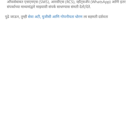
ऑफर्सबाबत एसएमएस (SMS), आरसीएस (RCS), व्हॉट्सअ‍ॅप (WhatsApp) आणि इतर
संपर्काच्या माध्यमांद्वारे माझ्याशी संपर्क साधण्यास संमती देतो/देते.
पुढे जाऊन, तुम्ही
सेवा अटी, युजीसी आणि गोपनीयता धोरण
ला सहमती दर्शवता