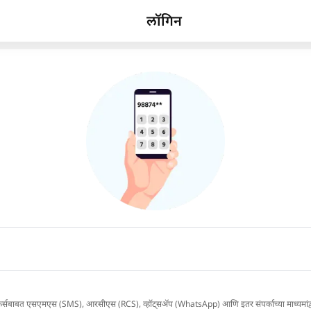
लॉगिन
ा आणि ऑफर्सबाबत एसएमएस (SMS), आरसीएस (RCS), व्हॉट्सअ‍ॅप (WhatsApp) आणि इतर संपर्काच्या माध्यमांद्वार