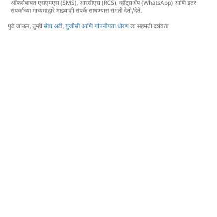
ऑफर्सबाबत एसएमएस (SMS), आरसीएस (RCS), व्हॉट्सअ‍ॅप (WhatsApp) आणि इतर
संपर्काच्या माध्यमांद्वारे माझ्याशी संपर्क साधण्यास संमती देतो/देते.
पुढे जाऊन, तुम्ही
सेवा अटी, युजीसी आणि गोपनीयता धोरण
ला सहमती दर्शवता