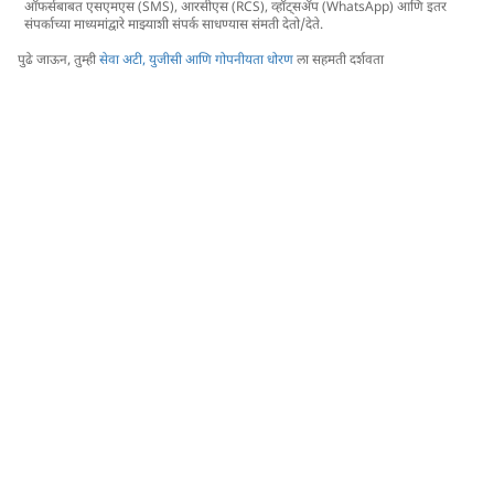
ऑफर्सबाबत एसएमएस (SMS), आरसीएस (RCS), व्हॉट्सअ‍ॅप (WhatsApp) आणि इतर
संपर्काच्या माध्यमांद्वारे माझ्याशी संपर्क साधण्यास संमती देतो/देते.
पुढे जाऊन, तुम्ही
सेवा अटी, युजीसी आणि गोपनीयता धोरण
ला सहमती दर्शवता