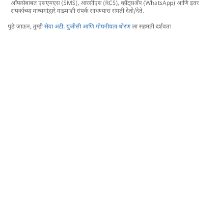
ऑफर्सबाबत एसएमएस (SMS), आरसीएस (RCS), व्हॉट्सअ‍ॅप (WhatsApp) आणि इतर
संपर्काच्या माध्यमांद्वारे माझ्याशी संपर्क साधण्यास संमती देतो/देते.
पुढे जाऊन, तुम्ही
सेवा अटी, युजीसी आणि गोपनीयता धोरण
ला सहमती दर्शवता